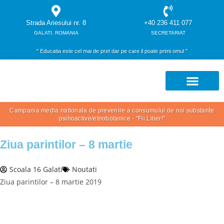
Strada Ariesului nr. 8
+40 236 411 077
GALATI, ROMANIA
SECRETARIAT
" Educatia este cel mai de pret dar pe care il poate primi omul "
OFERTA SCOLII
Campania media nationala de prevenire a consumului de noi substante
psihoactive/etnobotanice - "Fii Liber!"
Ziua parintilor – 8 martie
Scoala 16 Galati
Noutati
Ziua parintilor – 8 martie 2019