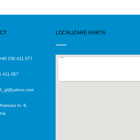
ACT
LOCALIZARE HARTA
: +40 236 411 077
6 411 057
_16_gl@yahoo.com
Ariesului nr. 8,
nia