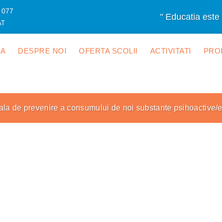
 077
" Educatia este 
AT
SA
DESPRE NOI
OFERTA SCOLII
ACTIVITATI
PRO
a de prevenire a consumului de noi substante psihoactive/etn
movare proiecte profesori și e