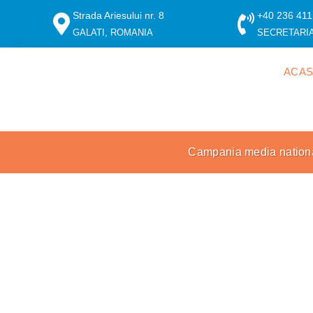
Strada Ariesului nr. 8
+40 236 411
GALATI, ROMANIA
SECRETARI
ACA
Campania media national
Pro